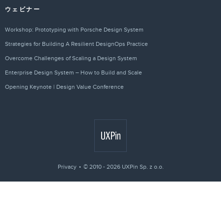
ウェビナー
Workshop: Prototyping with Porsche Design System
Strategies for Building A Resilient DesignOps Practice
Overcome Challenges of Scaling a Design System
Enterprise Design System – How to Build and Scale
Opening Keynote | Design Value Conference
Privacy
© 2010 - 2026 UXPin Sp. z o.o.