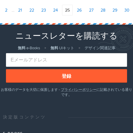
2
…
21
22
23
24
25
26
27
28
29
30
ニュースレターを購読する
無料
e-Books
無料
UIキット
デザイン関連記事
登録
お客様のデータを大切に保護します -
プライバシーポリシー
に記載されている通り
です。
決定版コンテンツ