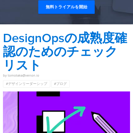
無料トライアルを開始
DesignOpsの成熟度確
認のためのチェック
リスト
by tomotaka@xenon.io
#デザインリーダーシップ
#ブログ