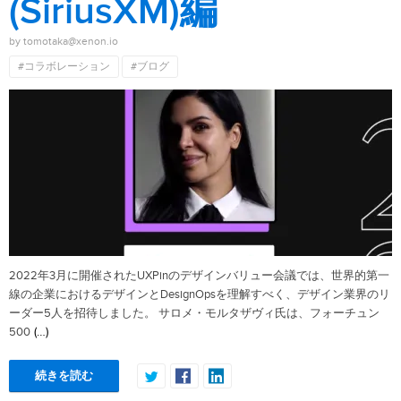
(SiriusXM)編
by tomotaka@xenon.io
#コラボレーション
#ブログ
2022年3月に開催されたUXPinのデザインバリュー会議では、世界的第一
線の企業におけるデザインとDesignOpsを理解すべく、デザイン業界のリ
ーダー5人を招待しました。 サロメ・モルタザヴィ氏は、フォーチュン
(…)
500
続きを読む