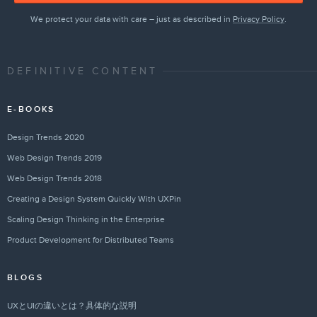
We protect your data with care – just as described in
Privacy Policy
.
DEFINITIVE CONTENT
E-BOOKS
Design Trends 2020
Web Design Trends 2019
Web Design Trends 2018
Creating a Design System Quickly With UXPin
Scaling Design Thinking in the Enterprise
Product Development for Distributed Teams
BLOGS
UXとUIの違いとは？具体的な説明