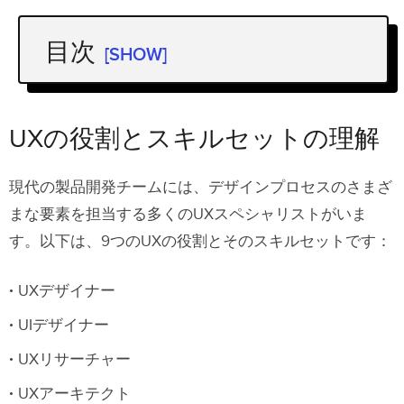
目次
[SHOW]
UXの役割とスキルセットの理解
UXデザイナー
UXの役割とスキルセットの理解
UIデザイナー
現代の製品開発チームには、デザインプロセスのさまざ
UXリサーチャー
まな要素を担当する多くのUXスペシャリストがいま
UXアーキテクト
す。以下は、9つのUXの役割とそのスキルセットです：
UXライタ
UXデザイナー
コンテンツ
戦略担当
UIデザイナー
UXエンジニア
UXリサーチャー
DesignOps専門家
UXアーキテクト