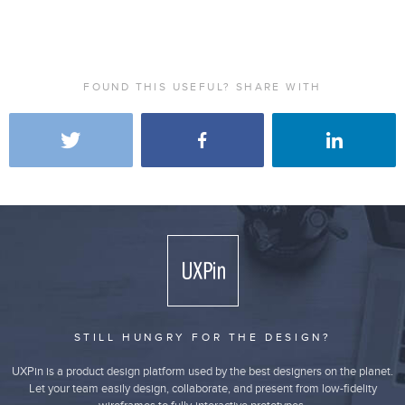
FOUND THIS USEFUL? SHARE WITH
STILL HUNGRY FOR THE DESIGN?
UXPin is a product design platform used by the best designers on the planet.
Let your team easily design, collaborate, and present from low-fidelity