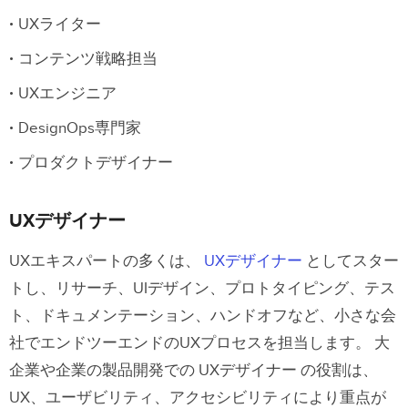
プロダクトデザイナー
UXライター
最適なUXチーム構造とは
コンテンツ戦略担当
集中型デザインチーム構造
UXエンジニア
組み込み型/分散型デザインチーム構造
DesignOps専門家
柔軟なデザインチーム構造
プロダクトデザイナー
UXPinを使ったUXチームの連携方法
UXデザイナー
初期段階
UXエキスパートの多くは、
UXデザイナー
としてスター
アイデア出しとLo-Fiプロトタイピング
トし、リサーチ、UIデザイン、プロトタイピング、テス
ト、ドキュメンテーション、ハンドオフなど、小さな会
モックアップとHi-Fiプロトタイピング
社でエンドツーエンドのUXプロセスを担当します。
大
ユーザーテスト
企業や企業の製品開発での UXデザイナー の役割は、
デザインハンドオフ
UX、ユーザビリティ、アクセシビリティにより重点が