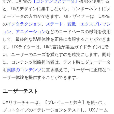
すが、UXPinの
【コンテンツとデータ】
機能を使用する
と、UIのデザインに集中しながら、コンポーネントにダ
ミーデータの入力ができます。
UIデザイナーは、UXPin
の
インタラクション
、
ステート
、
変数
、
エクスプレッシ
ョン
、
アニメーション
などのコードベースの機能を使用
して、最終的な製品体験を正確に表現することができま
す。
UXライターは、UIの言語が製品ガイドラインに沿
い、ユーザーのニーズを満たすのを確実にします。同時
に、コンテンツ戦略担当者は、テスト時にダミーデータ
を
実際のコンテンツ
に置き換えて、ユーザーに正確なユ
ーザー体験を提供することができます。
ユーザーテスト
UXリサーチャーは、【プレビューと共有】を使って、
プロトタイプのイテレーションをテストし、UXチーム