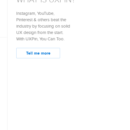
Instagram, YouTube,
Pinterest & others beat the
industry by focusing on solid
UX design from the start.
With UXPin, You Can Too.
Tell me more