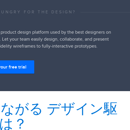
HUNGRY FOR THE DESIGN?
 product design platform used by the best designers on
. Let your team easily design, collaborate, and present
idelity wireframes to fully-interactive prototypes.
your free trial
つながる デザイン駆
とは？