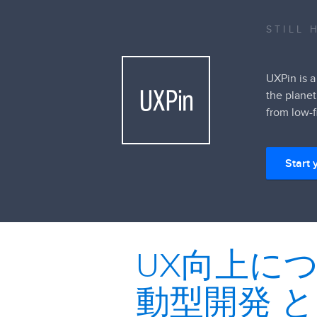
STILL 
UXPin is a
the planet
from low-f
Start 
UX向上に
動型開発 