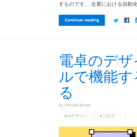
すものです。 企業における自動
Continue reading
電卓のデザ
ルで機能す
る
by Haruka Ikoma
#UIデザイン
#ブログ