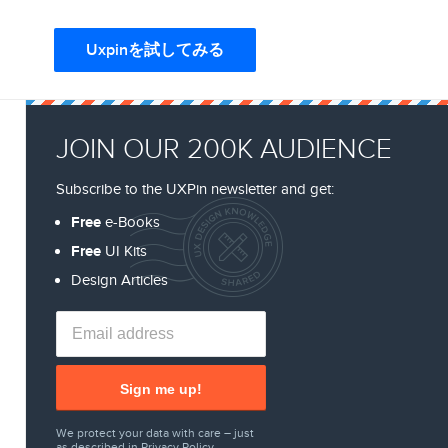
Uxpinを試してみる
JOIN OUR 200K AUDIENCE
Subscribe to the UXPin newsletter and get:
Free
e-Books
Free
UI Kits
Design Articles
Sign me up!
We protect your data with care – just
as described in
Privacy Policy
.