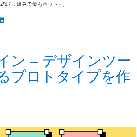
化の取り組みで最もホット
(…)
イン – デザインツー
るプロトタイプを作