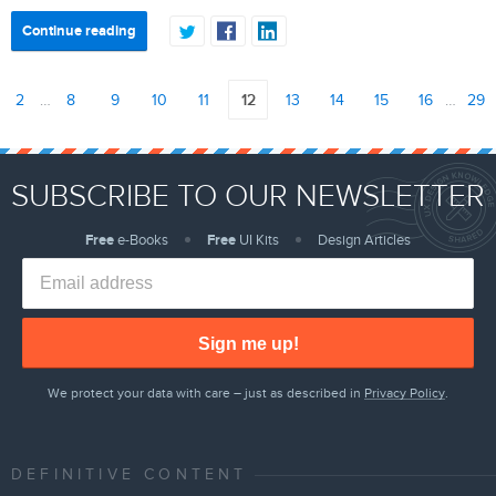
Continue reading
2
…
8
9
10
11
12
13
14
15
16
…
29
SUBSCRIBE TO OUR NEWSLETTER
Free
e-Books
Free
UI Kits
Design Articles
Sign me up!
We protect your data with care – just as described in
Privacy Policy
.
DEFINITIVE CONTENT