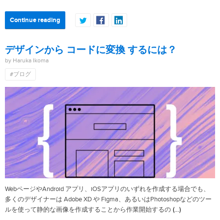
Continue reading
デザインから コードに変換 するには？
by Haruka Ikoma
#ブログ
WebページやAndroid アプリ、iOSアプリのいずれを作成する場合でも、
多くのデザイナーは Adobe XD や Figma、あるいはPhotoshopなどのツー
(…)
ルを使って静的な画像を作成することから作業開始するの