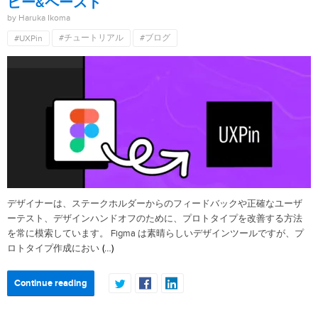
ピー&ペースト
by Haruka Ikoma
#チュートリアル
#ブログ
#UXPin
デザイナーは、ステークホルダーからのフィードバックや正確なユーザ
ーテスト、デザインハンドオフのために、プロトタイプを改善する方法
を常に模索しています。 Figma は素晴らしいデザインツールですが、プ
(…)
ロトタイプ作成におい
Continue reading