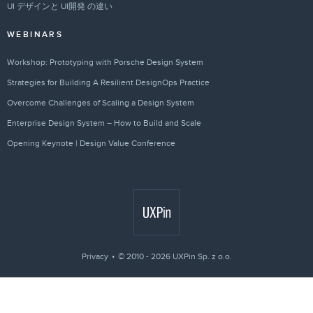
UI デザインと UI開発 の違い
WEBINARS
Workshop: Prototyping with Porsche Design System
Strategies for Building A Resilient DesignOps Practice
Overcome Challenges of Scaling a Design System
Enterprise Design System – How to Build and Scale
Opening Keynote | Design Value Conference
Privacy
© 2010 - 2026 UXPin Sp. z o.o.