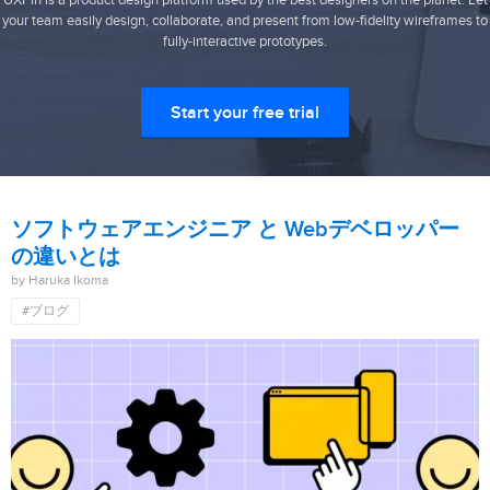
UXPin is a product design platform used by the best designers on the planet. Let
your team easily design, collaborate, and present from low-fidelity wireframes to
fully-interactive prototypes.
Start your free trial
ソフトウェアエンジニア と Webデベロッパー
の違いとは
by Haruka Ikoma
#ブログ