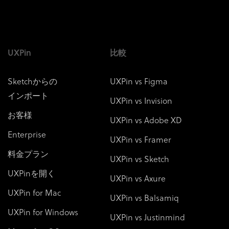
UXPin
比較
Sketchからの
UXPin vs Figma
インポート
UXPin vs Invision
お客様
UXPin vs Adobe XD
Enterprise
UXPin vs Framer
料金プラン
UXPin vs Sketch
UXPinを開く
UXPin vs Axure
UXPin for Mac
UXPin vs Balsamiq
UXPin for Windows
UXPin vs Justinmind