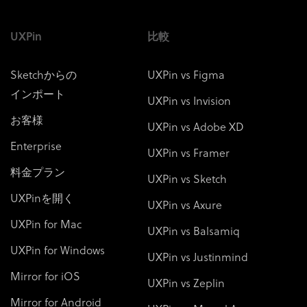
UXPin
比較
Sketchからの
UXPin vs Figma
インポート
UXPin vs Invision
お客様
UXPin vs Adobe XD
Enterprise
UXPin vs Framer
料金プラン
UXPin vs Sketch
UXPinを開く
UXPin vs Axure
UXPin for Mac
UXPin vs Balsamiq
UXPin for Windows
UXPin vs Justinmind
Mirror for iOS
UXPin vs Zeplin
Mirror for Android