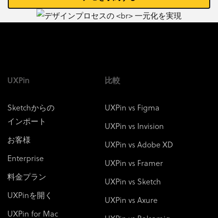
UXPin
比較
Sketchからの
UXPin vs Figma
インポート
UXPin vs Invision
お客様
UXPin vs Adobe XD
Enterprise
UXPin vs Framer
料金プラン
UXPin vs Sketch
UXPinを開く
UXPin vs Axure
UXPin for Mac