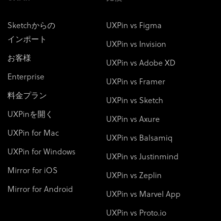
Sketchからの
UXPin vs Figma
インポート
UXPin vs Invision
お客様
UXPin vs Adobe XD
Enterprise
UXPin vs Framer
料金プラン
UXPin vs Sketch
UXPinを開く
UXPin vs Axure
UXPin for Mac
UXPin vs Balsamiq
UXPin for Windows
UXPin vs Justinmind
Mirror for iOS
UXPin vs Zeplin
Mirror for Android
UXPin vs Marvel App
UXPin vs Proto.io