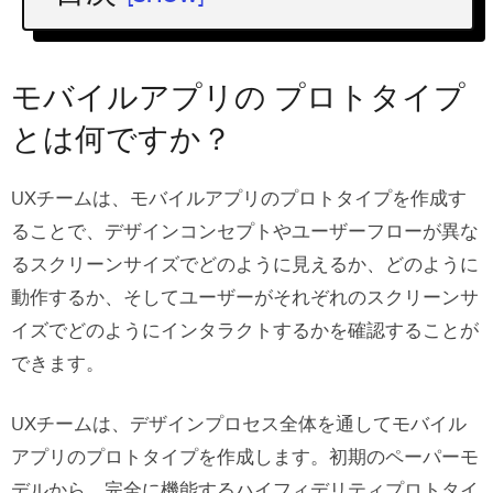
モバイルアプリの プロトタイプ とは何
ですか？
モバイルアプリの プロトタイプ
モバイルアプリの プロトタイプ の作ら
とは何ですか？
れる目的
UXチームは、モバイルアプリのプロトタイプを作成す
アイデアのテストと検証
ることで、デザインコンセプトやユーザーフローが異な
ユーザビリティスタディ
るスクリーンサイズでどのように見えるか、どのように
ステークホルダーへのプレゼンテーショ
動作するか、そしてユーザーがそれぞれのスクリーンサ
ン
イズでどのようにインタラクトするかを確認することが
できます。
モバイルアプリのプロトタイプの種類
ローフィデリティプロトタイプ
UXチームは、デザインプロセス全体を通してモバイル
アプリのプロトタイプを作成します。初期のペーパーモ
ハイフィデリティ（High-Fidelity）プロト
デルから、完全に機能するハイフィデリティプロトタイ