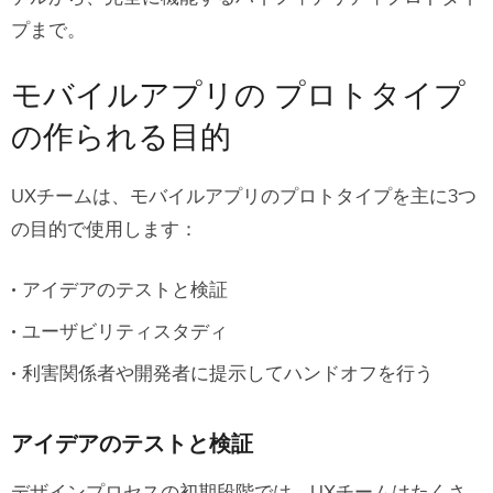
タイプ
プまで。
モバイルアプリのプロトタイピングに
モバイルアプリの プロトタイプ
関する5つのアドバイス
の作られる目的
ヒント1：早期にテストを行い、頻繁にテ
ストを行う
UXチームは、モバイルアプリのプロトタイプを主に3つ
ヒント2 – モバイルアプリのプロトタイプ
の目的で使用します：
を複数のデバイスでテストする
アイデアのテストと検証
ヒント3 – UXPinを使用してより良いモバ
イルアプリのプロトタイプを作成する
ユーザビリティスタディ
ヒント4 – 脇道にそれるな!
利害関係者や開発者に提示してハンドオフを行う
ヒント5 – 他の部署を巻き込む
アイデアのテストと検証
モバイルアプリケーションのプロトタ