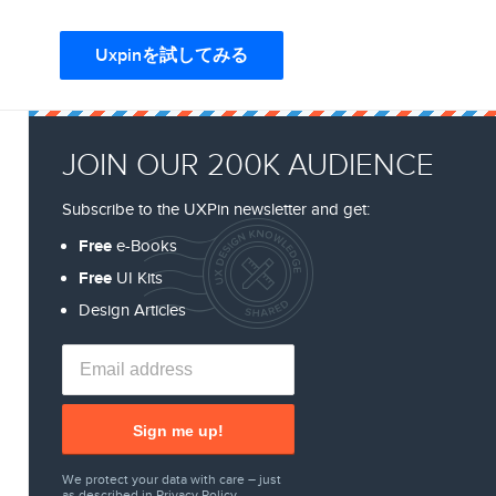
Uxpinを試してみる
JOIN OUR 200K AUDIENCE
Subscribe to the UXPin newsletter and get:
Free
e-Books
Free
UI Kits
Design Articles
Sign me up!
We protect your data with care – just
as described in
Privacy Policy
.