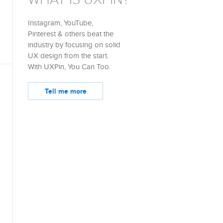
Instagram, YouTube,
Pinterest & others beat the
industry by focusing on solid
UX design from the start.
With UXPin, You Can Too.
Tell me more