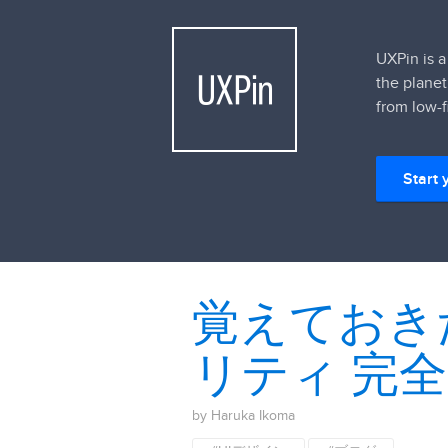
UXPin is a
the planet
from low-f
Start 
覚えておき
リティ 完
by Haruka Ikoma