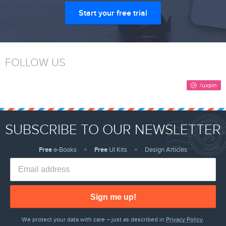
Start your free trial
FOLLOW US
SUBSCRIBE TO OUR NEWSLETTER
Free
e-Books
Free
UI Kits
Design Articles
Sign me up!
We protect your data with care – just as described in
Privacy Policy
.