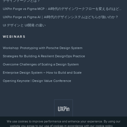
デザイントークンとは？
UXPin Forge vs Figma MCP：AI時代のデザインワークフローを変えるのはどちらか？
UXPin Forge vs Figma AI｜AI時代のデザインシステムはどちらが強いのか？
UI デザインと UI開発 の違い
WEBINARS
Workshop: Prototyping with Porsche Design System
Strategies for Building A Resilient DesignOps Practice
Overcome Challenges of Scaling a Design System
Enterprise Design System – How to Build and Scale
Opening Keynote | Design Value Conference
We use cookies to improve performance and enhance your experience. By using our
website you agree to our use of cookies in accordance with our cookie policy.
Privacy
© 2010 - 2026 UXPin Sp. z o.o.