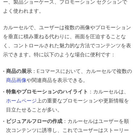
ー、製品ショーケース、プロモーション セクションで
ステップ３：UXPin プロジェクトに
よく使われます。
カルーセルを追加
カルーセルで、ユーザーは複数の画像やプロモーション
ステップ４：リアルタイムでのプレ
を垂直に積み重ねる代わりに、画面を圧迫することな
ビューとテスト
く、コントロールされた魅力的な方法でコンテンツを表
示できます。特に以下のような場合に便利です：
カルーセル作成のベストプラクティス
UXPin でカルーセルやその他のインタ
商品の展示
：Eコマースにおいて、カルーセルで複数の
ラクティブ要素を作成しよう
商品画像
や関連商品を表示できる。
特集やプロモーションのハイライト
：カルーセルは、
ホームページ
上の重要なプロモーションや更新情報を
目立たせることが多い。
ビジュアルフローの作成
：カルーセルはユーザーを順
次コンテンツに誘導し、これでユーザーはストーリー