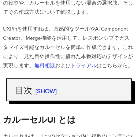
の役割や、カルーセルを使用しない場合の選択肢、そし
てその作成方法について解説します。
UXPinを使用すれば、直感的なツールやAI Component
Creator、Merge機能を活用して、レスポンシブでカス
タマイズ可能なカルーセルを簡単に作成できます。これ
により、見た目や操作性に優れた本番対応のデザインが
実現します。
無料相談
および
トライアル
はこちらから。
目次
[SHOW]
カルーセルUI とは
UI におけるカルーセルの主な特徴
カルーセルUI とは
カルーセル使う時
カルーセルは、１つのセクション内に複数のコンテンツ