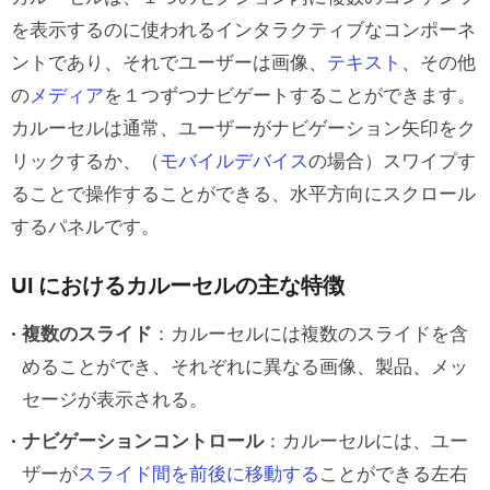
を表示するのに使われるインタラクティブなコンポーネ
カルーセルの代わりに使うもの
ントであり、それでユーザーは画像、
テキスト
、その他
カルーセルを避ける理由
の
メディア
を１つずつナビゲートすることができます。
代わりに選ぶべきもの
カルーセルは通常、ユーザーがナビゲーション矢印をク
リックするか、（
モバイルデバイス
の場合）スワイプす
UXPin でカルーセルUI を作成する方法
ることで操作することができる、水平方向にスクロール
方法１：UXPin を使う
するパネルです。
ステップ１：カルーセルコンテナの
UI におけるカルーセルの主な特徴
設定
複数のスライド
：カルーセルには複数のスライドを含
ステップ２：カルーセルコンテンツ
めることができ、それぞれに異なる画像、製品、メッ
の追加
セージが表示される。
ナビゲーションコントロール
：カルーセルには、ユー
ステップ３：各スライドのステート
ザーが
スライド間を前後に移動する
ことができる左右
の作成