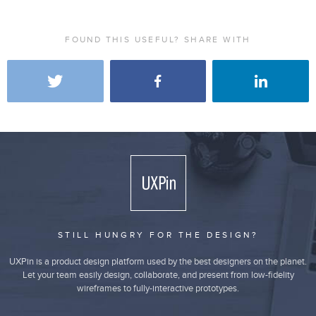
FOUND THIS USEFUL? SHARE WITH
STILL HUNGRY FOR THE DESIGN?
UXPin is a product design platform used by the best designers on the planet.
Let your team easily design, collaborate, and present from low-fidelity
wireframes to fully-interactive prototypes.