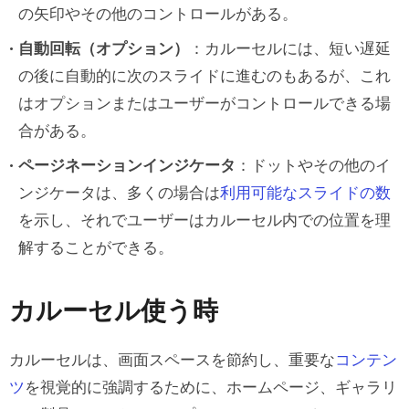
の矢印やその他のコントロールがある。
ステップ４：ナビゲーションコント
自動回転（オプション）
：カルーセルには、短い遅延
ロールの追加
の後に自動的に次のスライドに進むのもあるが、これ
ステップ５：自動トランジションの
はオプションまたはユーザーがコントロールできる場
追加（オプション）
合がある。
ページネーションインジケータ
：ドットやその他のイ
ステップ６：プレビューとテスト
ンジケータは、多くの場合は
利用可能なスライドの数
を示し、それでユーザーはカルーセル内での位置を理
方法２：AI Component Creatorを使う
解することができる。
方法３：UXPin Merge を使う
ステップ１：カルーセルコンポーネ
カルーセル使う時
ントの準備またはインポート
カルーセルは、画面スペースを節約し、重要な
コンテン
ステップ２：カスタマイズのための
ツ
を視覚的に強調するために、ホームページ、ギャラリ
プロップの設定