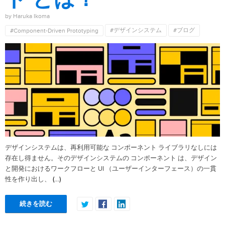
by Haruka Ikoma
#デザインシステム
#ブログ
#Component-Driven Prototyping
デザインシステムは、再利用可能な コンポーネント ライブラリなしには
存在し得ません。そのデザインシステムの コンポーネント は、デザイン
と開発におけるワークフローと UI （ユーザーインターフェース）の一貫
(…)
性を作り出し、
続きを読む