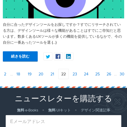
自分に合ったデザインツールをお探しですか？すでにリサーチされてい
る方は、デザインツールは様々な機能があることはすでにご存知だと思
います。数多くあるUXツールが多くの機能を提供しているなかで、今の
(…)
自分に一番あったツールを選
続きを読む
2
…
18
19
20
21
22
23
24
25
26
…
30
ニュースレターを購読する
無料
e-Books
無料
UIキット
デザイン関連記事