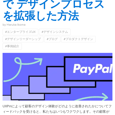
で デザインプロセス
を拡張した方法
by Haruka Ikoma
#エンタープライズUX
#デザインシステム
#デザインリーダーシップ
#ブログ
#プロダクトデザイン
#事例紹介
UXPinによって顧客のデザイン体験がどのように改善されたかについてフ
ィードバックを受けると、私たちはいつもワクワクします。その顧客が