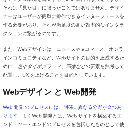
Webデザイン の原理
それは「見た目」に限ったことではありません。デザイ
ナーはユーザーが簡単に操作できるインターフェースを
レスポンシブ Webデザイン
作る必要があり、それが満足度の高い効率的なインタラ
レスポンシブ Webデザイン の重要性
クションに繋がるのです。
UX（ユーザーエクスペリエンス）への影
響
また、Webデザインは、ニュースや eコマース、オンラ
インコミュニティなど、Webサイトの目的を達成するた
Webアクセシビリティを理解する
めに、
色やタイポグラフィ、画像など
の要素を熟考して
配置し、UX を上げることを目的としています。
Webデザイン を始めるための3つのス
テップ
Webデザイン と Web開発
１．学習リソースを入手する
２．ポートフォリオを作成する
Web 開発 のプロセスには、明確に異なる分野が２つあ
ります
。よくWeb 開発とは、Web サイトを構築するエ
３．ネットワーキングとメンターシップ
ンド・ツー・エンドのプロセスを包括したものとして使
を求める