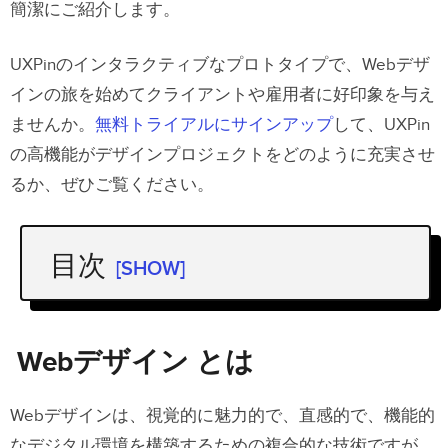
簡潔にご紹介します。
UXPinのインタラクティブなプロトタイプで、Webデザ
インの旅を始めてクライアントや雇用者に好印象を与え
ませんか。
無料トライアルにサインアップ
して、UXPin
の高機能がデザインプロジェクトをどのように充実させ
るか、ぜひご覧ください。
目次
[SHOW]
Webデザイン とは
Webデザイン と Web開発
Webデザイン とは
UIとUXデザイン
Webデザインは、視覚的に魅力的で、直感的で、機能的
Webデザイン の基礎知識
なデジタル環境を構築するための複合的な技術ですが、