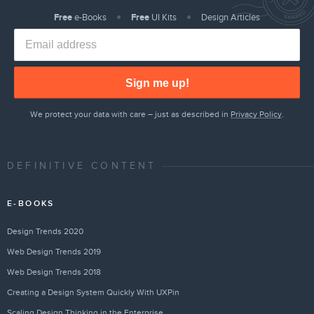
Free
e-Books
Free
UI Kits
Design Articles
Sign me up!
We protect your data with care – just as described in
Privacy Policy
.
DEFINITIVE CONTENT
E-BOOKS
Design Trends 2020
Web Design Trends 2019
Web Design Trends 2018
Creating a Design System Quickly With UXPin
Scaling Design Thinking in the Enterprise