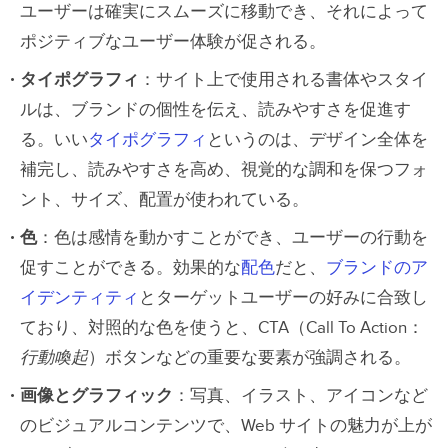
ユーザーは確実にスムーズに移動でき、それによって
ポジティブなユーザー体験が促される。
タイポグラフィ
：サイト上で使用される書体やスタイ
ルは、ブランドの個性を伝え、読みやすさを促進す
る。いい
タイポグラフィ
というのは、デザイン全体を
補完し、読みやすさを高め、視覚的な調和を保つフォ
ント、サイズ、配置が使われている。
色
：色は感情を動かすことができ、ユーザーの行動を
促すことができる。効果的な
配色
だと、
ブランドのア
イデンティティ
とターゲットユーザーの好みに合致し
ており、対照的な色を使うと、CTA（Call To Action：
行動喚起
）ボタンなどの重要な要素が強調される。
画像とグラフィック
：写真、イラスト、アイコンなど
のビジュアルコンテンツで、Web サイトの魅力が上が