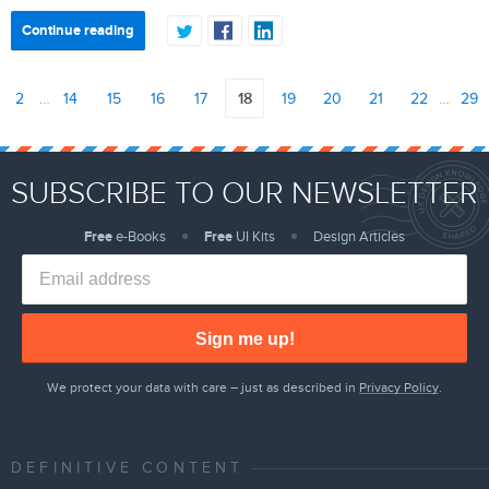
Continue reading
2
…
14
15
16
17
18
19
20
21
22
…
29
SUBSCRIBE TO OUR NEWSLETTER
Free
e-Books
Free
UI Kits
Design Articles
Sign me up!
We protect your data with care – just as described in
Privacy Policy
.
DEFINITIVE CONTENT