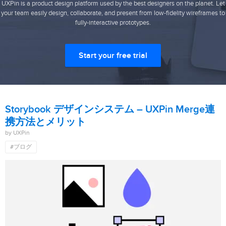
UXPin is a product design platform used by the best designers on the planet. Let
your team easily design, collaborate, and present from low-fidelity wireframes to
fully-interactive prototypes.
Start your free trial
Storybook デザインシステム – UXPin Merge連
携方法とメリット
by UXPin
#ブログ