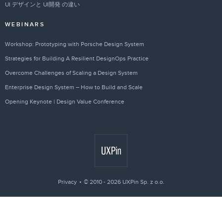
UI デザインと UI開発 の違い
WEBINARS
Workshop: Prototyping with Porsche Design System
Strategies for Building A Resilient DesignOps Practice
Overcome Challenges of Scaling a Design System
Enterprise Design System – How to Build and Scale
Opening Keynote | Design Value Conference
Privacy
© 2010 - 2026 UXPin Sp. z o.o.