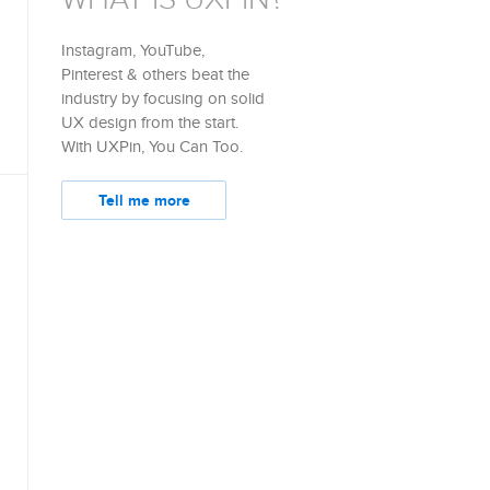
Instagram, YouTube,
Pinterest & others beat the
industry by focusing on solid
UX design from the start.
With UXPin, You Can Too.
Tell me more