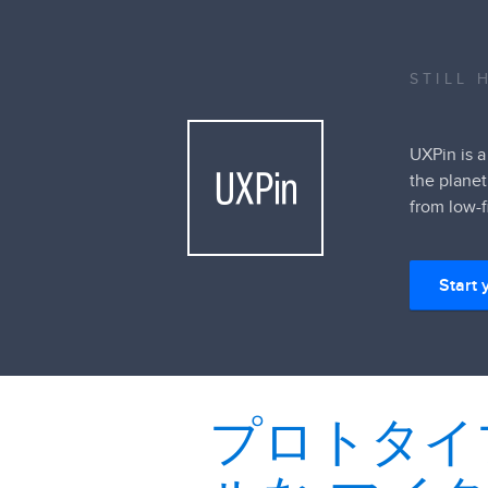
STILL 
UXPin is a
the planet
from low-f
Start 
プロトタイ