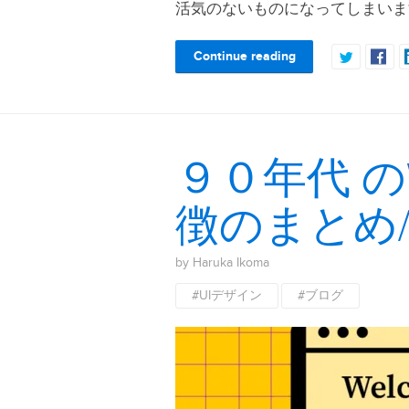
活気のないものになってしまいま
Continue reading
９０年代 の
徴のまとめ
by Haruka Ikoma
#UIデザイン
#ブログ