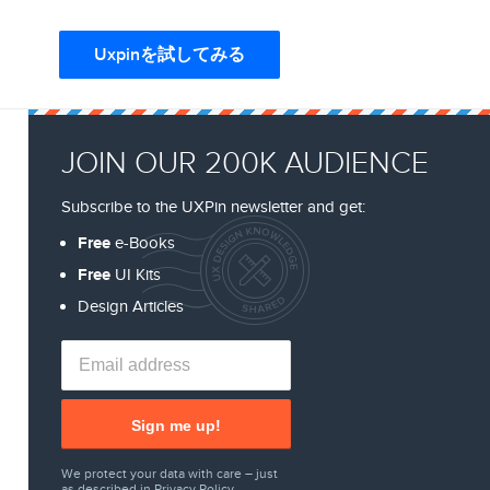
Uxpinを試してみる
JOIN OUR 200K AUDIENCE
Subscribe to the UXPin newsletter and get:
Free
e-Books
Free
UI Kits
Design Articles
Sign me up!
We protect your data with care – just
as described in
Privacy Policy
.