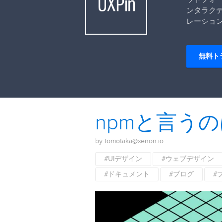
ンタラク
レーショ
無料ト
npmと言う
by tomotaka@xenon.io
#UIデザイン
#ウェブデザイン
#ドキュメント
#ブログ
#