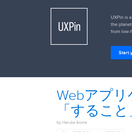
UXPin is a
the planet
from low-f
Start 
Webアプリ
「すること
by Haruka Ikoma