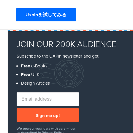
Uxpinを試してみる
JOIN OUR 200K AUDIENCE
Subscribe to the UXPin newsletter and get:
Free
e-Books
Free
UI Kits
Design Articles
Sign me up!
We protect your data with care – just
as described in
Privacy Policy
.