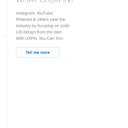
Instagram, YouTube,
Pinterest & others beat the
industry by focusing on solid
UX design from the start.
With UXPin, You Can Too.
Tell me more